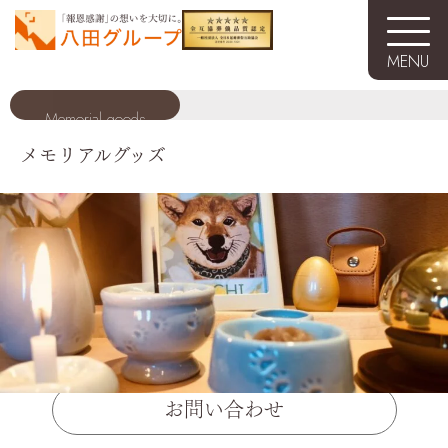
Skip
to
content
MENU
Memorial goods
メモリアルグッズ
すべて
キャンドル
線香
分骨アクセサリー
手元供養
骨壺
お問い合わせ