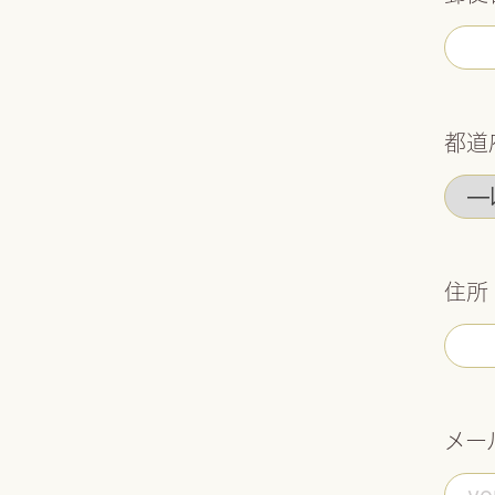
都道
住所
メー