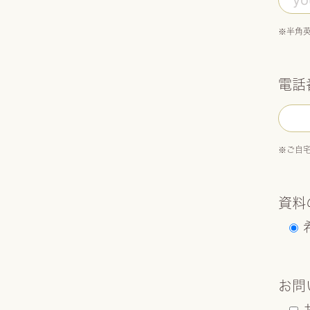
半角
電話
ご自
資料
お問