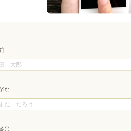
前
がな
番号