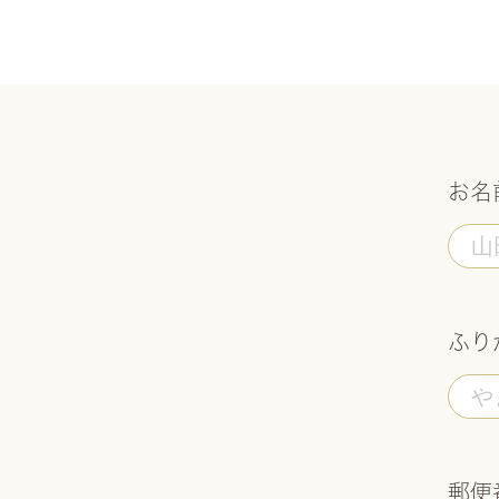
お名
ふり
郵便