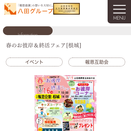
MENU
Skip
Information
to
春のお彼岸＆終活フェア[根城]
content
イベント
報恩互助会