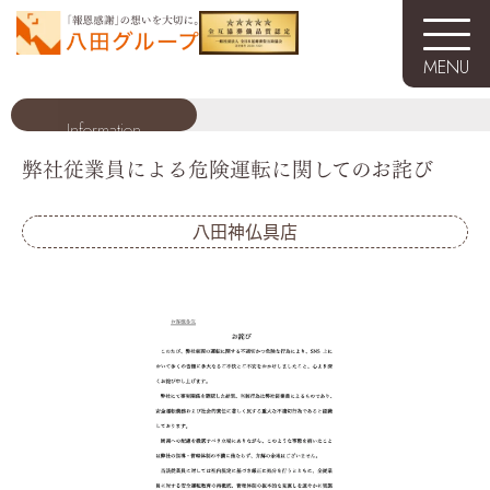
MENU
Skip
Information
to
弊社従業員による危険運転に関してのお詫び
content
八田神仏具店